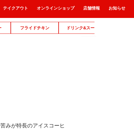
テイクアウト
オンラインショップ
店舗情報
お知らせ
ー
フライドチキン
ドリンク&スープ
デザ
と苦みが特長のアイスコーヒ