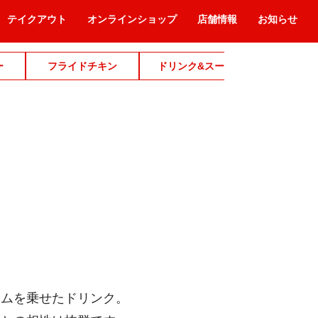
テイクアウト
オンラインショップ
店舗情報
お知らせ
ー
フライドチキン
ドリンク&スープ
デザ
ームを乗せたドリンク。