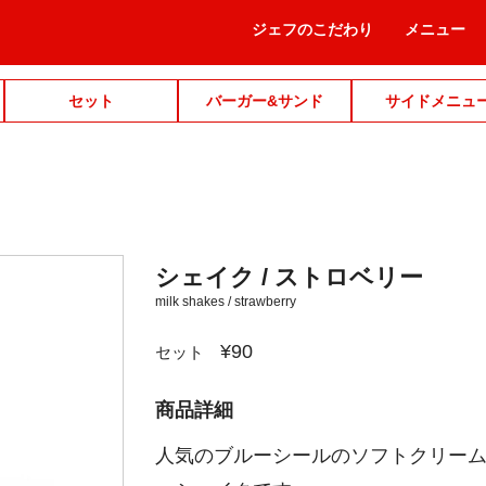
ジェフのこだわり
メニュー
セット
バーガー&サンド
サイドメニュ
シェイク / ストロベリー
milk shakes / strawberry
¥90
セット
商品詳細
人気のブルーシールのソフトクリー