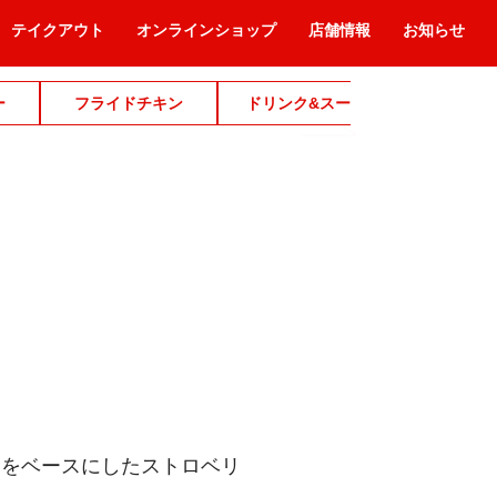
テイクアウト
オンラインショップ
店舗情報
お知らせ
ー
フライドチキン
ドリンク&スープ
デザ
ムをベースにしたストロベリ