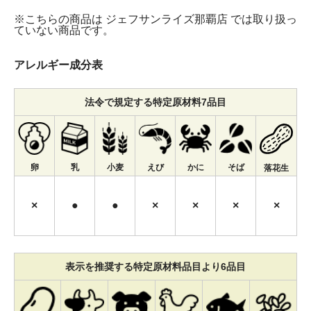
※こちらの商品は ジェフサンライズ那覇店 では取り扱っ
ていない商品です。
アレルギー成分表
法令で規定する特定原材料7品目
卵
乳
小麦
えび
かに
そば
落花生
×
●
●
×
×
×
×
表示を推奨する特定原材料品目より6品目