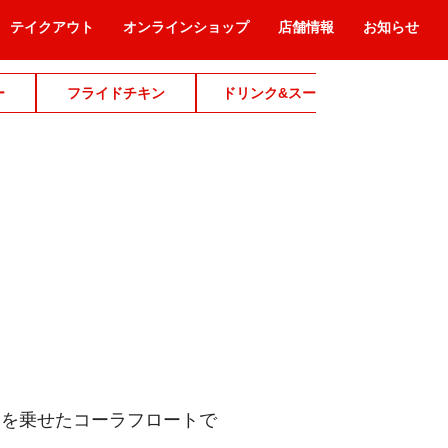
テイクアウト
オンラインショップ
店舗情報
お知らせ
ー
フライドチキン
ドリンク&スープ
デザ
ムを乗せたコーラフロートで