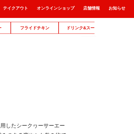
テイクアウト
オンラインショップ
店舗情報
お知らせ
ー
フライドチキン
ドリンク&スープ
デザ
使用したシークヮーサーエー