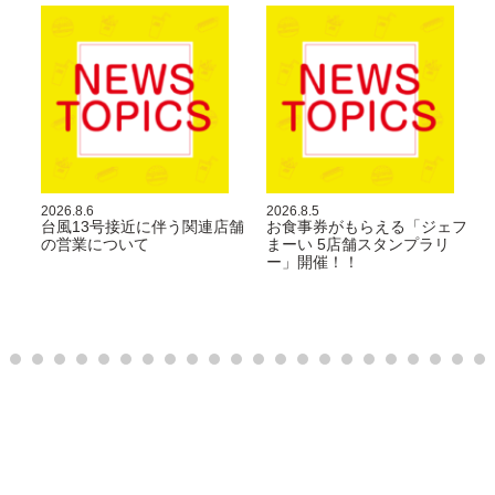
シ
ョ
ン
2026.8.6
2026.8.5
ト
台風13号接近に伴う関連店舗
お食事券がもらえる「ジェフ
の営業について
まーい 5店舗スタンプラリ
ー」開催！！
9
1
1
1
1
1
1
1
1
1
1
2
2
2
2
2
2
2
2
2
2
3
0
1
2
3
4
5
6
7
8
9
0
1
2
3
4
5
6
7
8
9
0