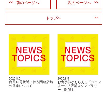
前のページへ
次のページへ
稿
ナ
ビ
トップへ
ゲ
ー
シ
ョ
ン
2026.8.6
2026.8.5
ト
台風13号接近に伴う関連店舗
お食事券がもらえる「ジェフ
の営業について
まーい 5店舗スタンプラリ
ー」開催！！