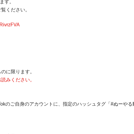
します。
ご覧ください。
JRivrzFVA
ものに限ります。
お読みください。
tter）、TikTokのご自身のアカウントに、指定のハッシュタグ「#